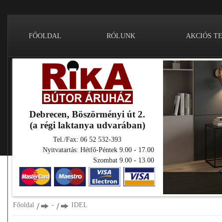
FŐOLDAL
RÓLUNK
AKCIÓS T
Debrecen, Böszörményi út 2.
(a régi laktanya udvarában)
Tel./Fax: 06 52 532-393
Nyitvatartás: Hétfő-Péntek 9.00 - 17.00
Szombat 9.00 - 13.00
Főoldal
-
IDEL