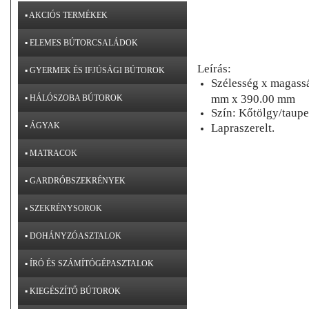
▪ AKCIÓS TERMÉKEK
▪ ELEMES BÚTORCSALÁDOK
Leírás:
▪ GYERMEK ÉS IFJÚSÁGI BÚTOROK
Szélesség x magass
mm x 390.00 mm
▪ HÁLÓSZOBA BÚTOROK
Szín: Kőtölgy/taupe
▪ ÁGYAK
Lapraszerelt.
▪ MATRACOK
▪ GARDRÓBSZEKRÉNYEK
▪ SZEKRÉNYSOROK
▪ DOHÁNYZÓASZTALOK
▪ ÍRÓ ÉS SZÁMÍTÓGÉPASZTALOK
▪ KIEGÉSZÍTŐ BÚTOROK