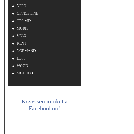
NEPO
OFFICE LINE
TOP MIX
MORIS
VELO
KENT
NORMAND
LOFT
WOOD
MODULO
Kövessen minket a
Facebookon!