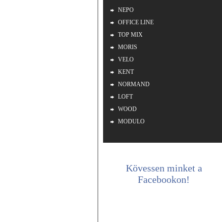
NEPO
OFFICE LINE
TOP MIX
MORIS
VELO
KENT
NORMAND
LOFT
WOOD
MODULO
Kövessen minket a
Facebookon!