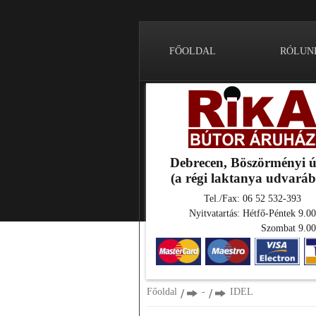
FŐOLDAL
RÓLUN
Debrecen, Böszörményi ú
(a régi laktanya udvará
Tel./Fax: 06 52 532-393
Nyitvatartás: Hétfő-Péntek 9.00
Szombat 9.00
Főoldal
-
IDEL