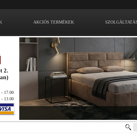
K
AKCIÓS TERMÉKEK
SZOLGÁLTATÁ
t 2.
ban)
 - 17.00
 - 13.00