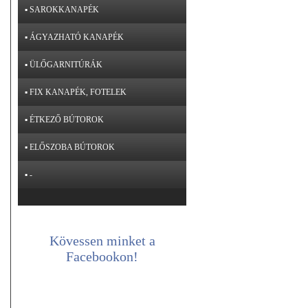
▪ SAROKKANAPÉK
▪ ÁGYAZHATÓ KANAPÉK
▪ ÜLŐGARNITÚRÁK
▪ FIX KANAPÉK, FOTELEK
▪ ÉTKEZŐ BÚTOROK
▪ ELŐSZOBA BÚTOROK
▪ -
Kövessen minket a
Facebookon!