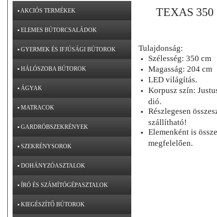
TEXAS 350
▪ AKCIÓS TERMÉKEK
▪ ELEMES BÚTORCSALÁDOK
Tulajdonság:
▪ GYERMEK ÉS IFJÚSÁGI BÚTOROK
Szélesség: 350 cm
Magasság: 204 cm
▪ HÁLÓSZOBA BÚTOROK
LED világítás.
▪ ÁGYAK
Korpusz szín: Justus
dió.
▪ MATRACOK
Részlegesen összesz
szállítható!
▪ GARDRÓBSZEKRÉNYEK
Elemenként is össze
megfelelően.
▪ SZEKRÉNYSOROK
▪ DOHÁNYZÓASZTALOK
▪ ÍRÓ ÉS SZÁMÍTÓGÉPASZTALOK
▪ KIEGÉSZÍTŐ BÚTOROK