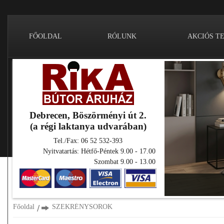
FŐOLDAL
RÓLUNK
AKCIÓS T
Debrecen, Böszörményi út 2.
(a régi laktanya udvarában)
Tel./Fax: 06 52 532-393
Nyitvatartás: Hétfő-Péntek 9.00 - 17.00
Szombat 9.00 - 13.00
Főoldal
SZEKRÉNYSOROK